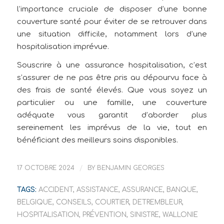
l’importance cruciale de disposer d’une bonne
couverture santé pour éviter de se retrouver dans
une situation difficile, notamment lors d’une
hospitalisation imprévue.
Souscrire à une assurance hospitalisation, c’est
s’assurer de ne pas être pris au dépourvu face à
des frais de santé élevés. Que vous soyez un
particulier ou une famille, une couverture
adéquate vous garantit d’aborder plus
sereinement les imprévus de la vie, tout en
bénéficiant des meilleurs soins disponibles.
17 OCTOBRE 2024
/
BY
BENJAMIN GEORGES
TAGS:
ACCIDENT
,
ASSISTANCE
,
ASSURANCE
,
BANQUE
,
BELGIQUE
,
CONSEILS
,
COURTIER
,
DETREMBLEUR
,
HOSPITALISATION
,
PRÉVENTION
,
SINISTRE
,
WALLONIE