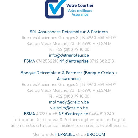
SRL Assurances Detrembleur & Partners
Rue des Anciennes Granges 3 | B-4960 MALMEDY
Rue du Vieux Marché, 23 | B-6990 VIELSALM
Tél. +32 (0)80 79 10 30
info@detrembleur.be
FSMA
0742582213
N° d’entreprise
0742.582.213
Banque Detrembleur & Partners (Banque Crelan +
Assurances)
Rue des Anciennes Granges 3 | B-4960 MALMEDY
Rue du Vieux Marché, 23 | B-6990 VIELSALM
Tél. +32 (0)80 79 10 30
malmedy@crelan.be
vielsalm@crelan.be
FSMA
43237 A-cB
N° d’entreprise
0464.810.340
La banque Detrembleur & Partners agit en qualité d’agent
lié en crédits à la consommation et en crédits hypothécaires
Membre de
FEPRABEL
et de
BROCOM