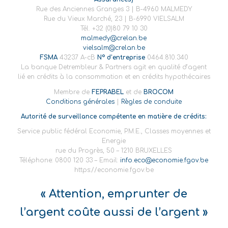
Rue des Anciennes Granges 3 | B-4960 MALMEDY
Rue du Vieux Marché, 23 | B-6990 VIELSALM
Tél. +32 (0)80 79 10 30
malmedy@crelan.be
vielsalm@crelan.be
FSMA
43237 A-cB
N° d’entreprise
0464.810.340
La banque Detrembleur & Partners agit en qualité d’agent
lié en crédits à la consommation et en crédits hypothécaires
Membre de
FEPRABEL
et de
BROCOM
Conditions générales
|
Règles de conduite
Autorité de surveillance compétente en matière de crédits:
Service public fédéral Economie, P.M.E., Classes moyennes et
Energie
rue du Progrès, 50 – 1210 BRUXELLES
Téléphone: 0800 120 33 – Email:
info.eco@economie.fgov.be
https://economie.fgov.be
« Attention, emprunter de
l’argent coûte aussi de l’argent »