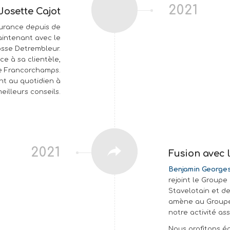
2021
osette Cajot
surance depuis de
intenant avec le
sse Detrembleur.
ce à sa clientèle,
de Francorchamps.
nt au quotidien à
illeurs conseils.
2021
Fusion avec 
Benjamin Georges
rejoint le Groupe
Stavelotain et d
amène au Groupe
notre activité as
Nous profitons ég