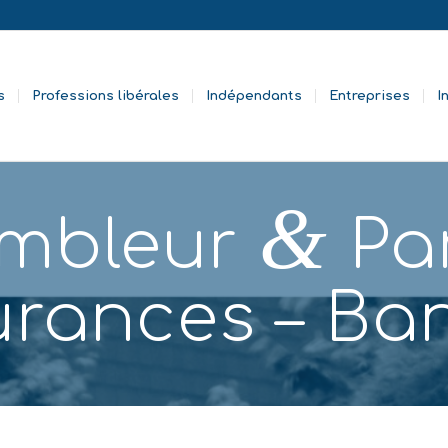
s
Professions libérales
Indépendants
Entreprises
I
&
embleur
Pa
urances – Ba