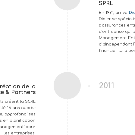
SPRL
En 1991, arrive
Di
Didier se spécia
« assurances entr
d’entreprise qui 
Management Entrep
d’ »Independant F
financier lui a p
2011
réation de la
e & Partners
 Ils créent la SCRL
llé 15 ans auprès
e, approfondi ses
 en planification
k Management’ pour
les entreprises.