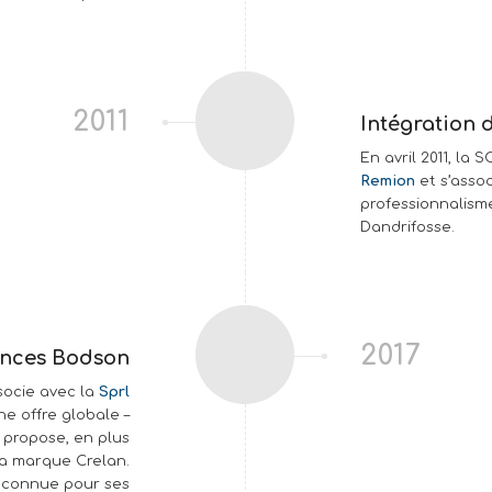
2011
Intégration 
En avril 2011, la
Remion
et s’asso
professionnalism
Dandrifosse.
2017
ances Bodson
socie avec la
Sprl
e offre globale –
propose, en plus
la marque Crelan.
n connue pour ses