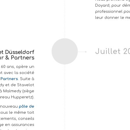
Doyard, pour dém
professionnel pou
leur donner le m
Juillet 2
et Düsseldorf
ur & Partners
 60 ans, opère un
t avec la société
 Partners
. Suite à
dy et de Stavelot
à Malmedy (siège
ureau Hupperetz).
n nouveau
pôle de
sous le même toit
acements, conseils
age en assurances