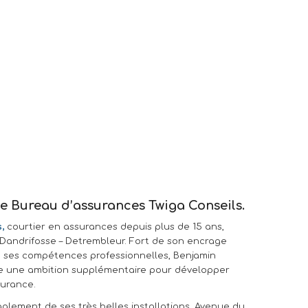
le Bureau d’assurances Twiga Conseils.
,
courtier en assurances depuis plus de 15 ans,
 Dandrifosse – Detrembleur. Fort de son encrage
e ses compétences professionnelles, Benjamin
 une ambition supplémentaire pour développer
surance.
alement de ses très belles installations, Avenue du