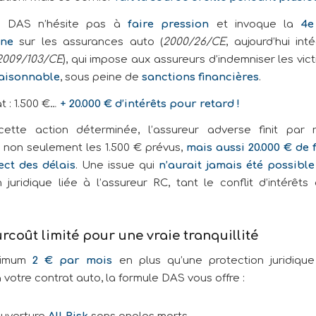
te DAS n’hésite pas à
faire pression
et invoque la
4e
nne
sur les assurances auto (
2000/26/CE
, aujourd’hui int
2009/103/CE
), qui impose aux assureurs d’indemniser les vi
raisonnable
, sous peine de
sanctions financières
.
t : 1.500 €…
+ 20.000 € d’intérêts pour retard !
ette action déterminée, l’assureur adverse finit par r
 non seulement les 1.500 € prévus,
mais aussi 20.000 € de 
ct des délais
. Une issue qui
n’aurait jamais été possible
 juridique liée à l’assureur RC, tant le conflit d’intérêts
rcoût limité pour une vraie tranquillité
ximum
2 € par mois
en plus qu’une protection juridiqu
 votre contrat auto, la formule DAS vous offre :
uverture
All Risk
sans angles morts,