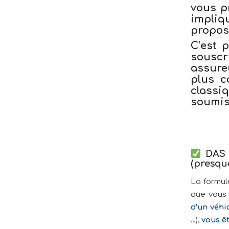
vous p
impli
propos
C’est
souscr
assure
plus c
class
soumise
DAS p
(presque
La formu
que vous
d’un véhi
…),
vous ê