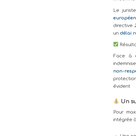
Le juris
europée
directive
un
délai 
Résulta
Face à c
indemnise
non-respe
protection
évident
Un su
Pour ma
intégrée à
Une co