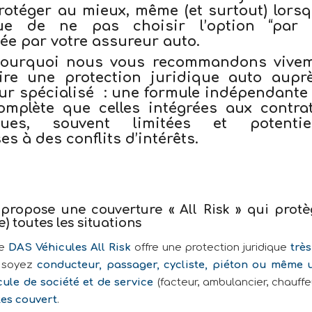
rotéger au mieux, même (et surtout) lorsq
que de
ne pas choisir l’option “par 
ée par votre assureur auto
.
 pourquoi nous vous recommandons
vive
ire une protection juridique auto aupr
ur spécialisé
: une formule
indépendante
omplète
que celles intégrées aux contra
iques, souvent limitées et potentiel
s à des conflits d’intérêts.
ropose une couverture « All Risk » qui prot
) toutes les situations
le
DAS Véhicules All Risk
offre une protection juridique
trè
 soyez
conducteur, passager, cycliste, piéton ou même u
cule de société et de service
(facteur, ambulancier, chauff
tes couvert
.