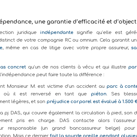
épendance, une garantie d’efficacité
et d’object
ection juridique
indépendante
signifie qu’elle est gér
distinct de votre compagnie RC ou omnium. Cela garantit u
e
, même en cas de litige avec votre propre assureur,
sa
as concret
qu’un de nos clients à vécu et qui illustre
par
’indépendance peut faire toute la différence :
ent Monsieur M. est victime d’un accident au
parc à cont
, où il est renversé en tant que
piéton
. Ses bless
ent légères, et son
préjudice corporel est évalué à 1.500 
a pj DAS, qui couvre également la circulation à pied, son d
ement pris en charge. DAS contacte alors l’assureu
ur responsable (un grand bancassureur belge) pour
ation. Mais ce dernier
fait la sourde oreille pendant plusi