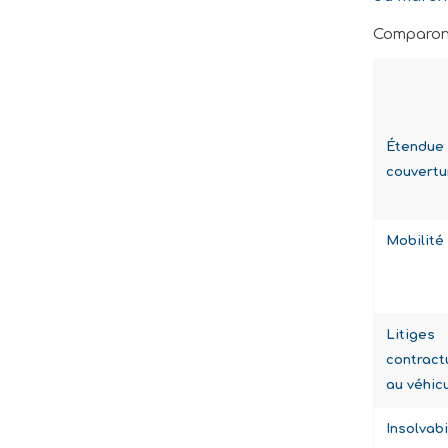
Comparons
Éten
couvertu
Mobilité
Litiges
contract
au véhic
Insolva