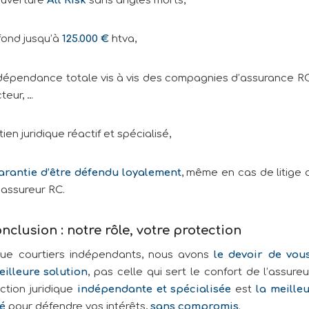
fond jusqu’à
125.000 €
htva,
dépendance totale vis à vis des compagnies d’assurance R
teur, …
ien juridique réactif et spécialisé,
arantie d’être défendu loyalement
, même en cas de litige 
 assureur RC.
nclusion : notre rôle, votre protection
que courtiers indépendants, nous avons
le devoir de vou
eilleure solution
, pas celle qui sert le confort de l’assureu
ction juridique
indépendante et spécialisée
est
la meille
é
pour défendre vos intérêts,
sans compromis
.