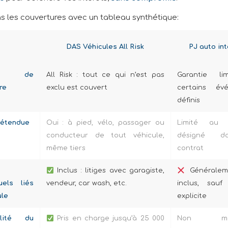
 les couvertures avec un tableau synthétique:
DAS Véhicules All Risk
PJ auto in
due de
All Risk : tout ce qui n’est pas
Garantie li
re
exclu est couvert
certains év
définis
 étendue
Oui : à pied, vélo, passager ou
Limité au v
conducteur de tout véhicule,
désigné d
même tiers
contrat
Inclus : litiges avec garagiste,
Généralem
uels liés
vendeur, car wash, etc.
inclus, sauf
ule
explicite
bilité du
Pris en charge jusqu’à 25 000
Non ment