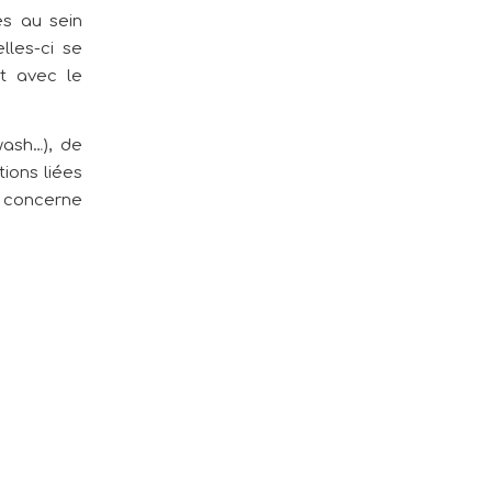
es au sein
lles-ci se
nt avec le
wash…), de
ions liées
a concerne