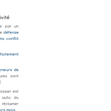
ivité
ée par un
ne
défense
ns conflit
faitement
eneurs de
ures sont
€
.
ossier est
r auto du
 réclamer
eurs mois
.