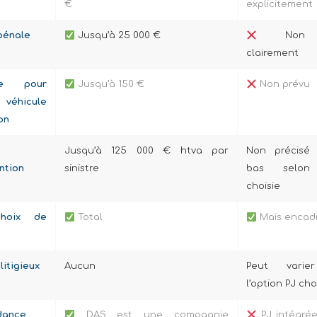
€
explicitement
pénale
Jusqu’à 25 000 €
Non p
clairement
ise pour
Jusqu’à 150 €
Non prévu
véhicule
on
Jusqu’à 125 000 € htva par
Non précisé
ntion
sinistre
bas selon
choisie
choix de
Total
Mais encad
litigieux
Aucun
Peut varie
l’option PJ cho
dance
DAS est une compagnie
PJ intégré