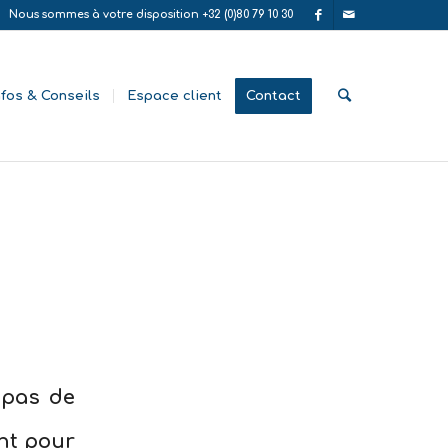
Nous sommes à votre disposition +32 (0)80 79 10 30
nfos & Conseils
Espace client
Contact
 pas de
nt
pour