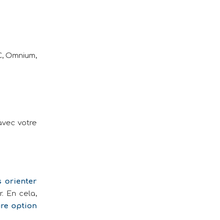
C, Omnium,
avec votre
s orienter
r. En cela,
ure option