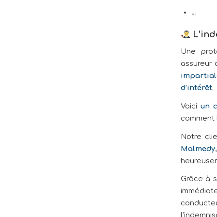
…
L’ind
Une prot
assureur 
impartial
d’intérêt
.
Voici
un c
comment l
Notre cli
Malmedy
heureusem
Grâce à s
immédiat
conducte
l’indemnis