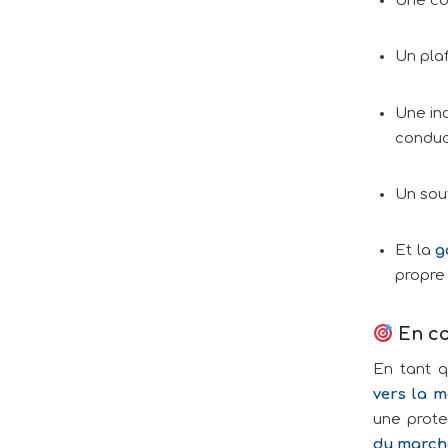
Un pla
Une in
conduc
Un sout
Et la
g
propre
En co
En tant 
vers la m
une prote
du march