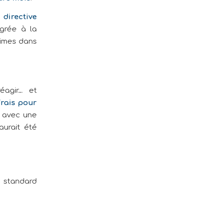
 directive
égrée à la
ctimes dans
éagir… et
frais pour
avec une
 aurait été
e standard