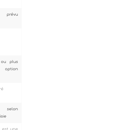
révu
 ou plus
 option
ré
r selon
isie
e est une