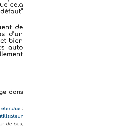
ue cela
défaut”
ment de
ès d’un
et
bien
ts auto
lement
ège dans
s étendue
:
tilisateur
eur de bus,