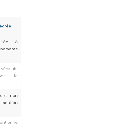
tégrée
mitée à
énements
éhicule
ans le
ent non
 mention
ionné