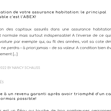
tion de votre assurance habitation: le principal
ble c’est l’ABEX!
tion des capitaux assurés dans une assurance habitatio
 normale mais surtout indispensable! A l’inverse de ce qu
voiture par exemple qui, au fil des années, voit sa cote dim
 ne perdra – à priori jamais – de sa valeur. A condition bien
gement […]
2022
BY
NANCY SCHAUSS
ÉS
e à un revenu garanti après avoir triomphé d’un c
sormais possible!
 est un fléau qui touche de trop nombreuses personnes