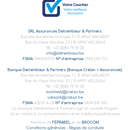
SRL Assurances Detrembleur & Partners
Rue des Anciennes Granges 3 | B-4960 MALMEDY
Rue du Vieux Marché, 23 | B-6990 VIELSALM
Tél. +32 (0)80 79 10 30
info@detrembleur.be
FSMA
0742582213
N° d’entreprise
0742.582.213
Banque Detrembleur & Partners (Banque Crelan + Assurances)
Rue des Anciennes Granges 3 | B-4960 MALMEDY
Rue du Vieux Marché, 23 | B-6990 VIELSALM
Tél. +32 (0)80 79 10 30
malmedy@crelan.be
vielsalm@crelan.be
FSMA
43237 A-cB
N° d’entreprise
0464.810.340
La banque Detrembleur & Partners agit en qualité d’agent
lié en crédits à la consommation et en crédits hypothécaires
Membre de
FEPRABEL
et de
BROCOM
Conditions générales
|
Règles de conduite