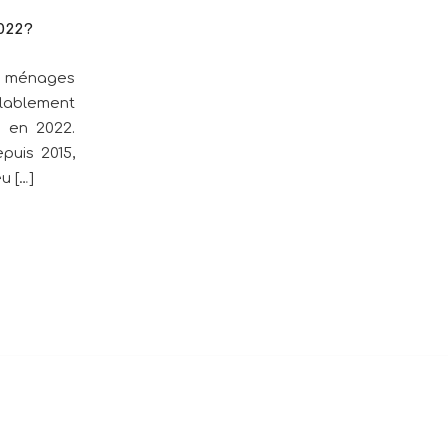
022?
es ménages
blablement
 en 2022.
puis 2015,
u […]