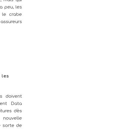
a peu, les
e le crabe
 assureurs
 les
s doivent
vent Data
itures dès
e nouvelle
e sorte de