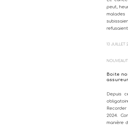
peut, heu
malades q
subissaie
refusaient
13 JUILLET 
NOUVEAUT
Boite no
assureu
Depuis c
obligato
Recorder 
2024. Com
manière d