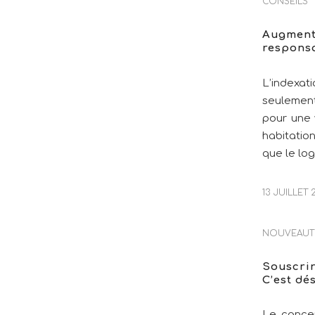
CONSEILS
Augmenta
responsa
L’indexa
seulement
pour une 
habitation
que le lo
13 JUILLET 
NOUVEAUT
Souscrir
C’est dé
Le cancer