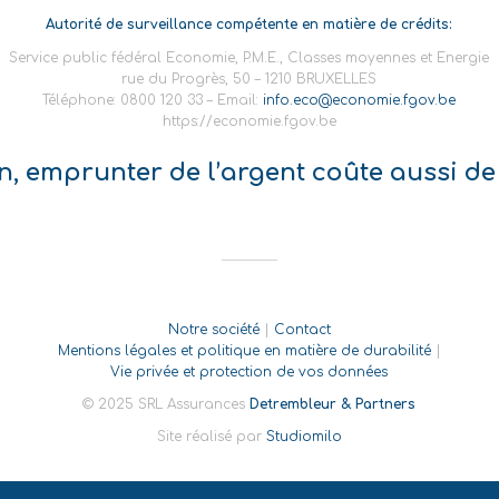
Autorité de surveillance compétente en matière de crédits:
Service public fédéral Economie, P.M.E., Classes moyennes et Energie
rue du Progrès, 50 – 1210 BRUXELLES
Téléphone: 0800 120 33 – Email:
info.eco@economie.fgov.be
https://economie.fgov.be
on, emprunter de l’argent coûte aussi de 
Notre société
|
Contact
Mentions légales et politique en matière de durabilité
|
Vie privée et protection de vos données
© 2025 SRL Assurances
Detrembleur & Partners
Site réalisé par
Studiomilo