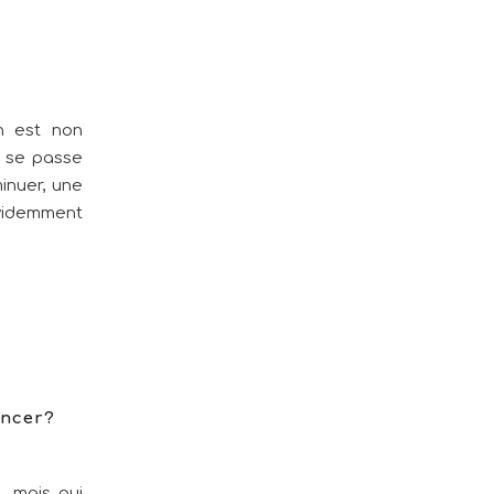
n est non
i se passe
inuer, une
 évidemment
ancer?
, mais qui