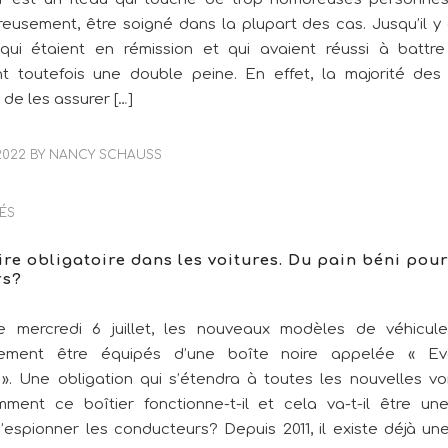
reusement, être soigné dans la plupart des cas. Jusqu’il y 
ui étaient en rémission et qui avaient réussi à battr
nt toutefois une double peine. En effet, la majorité des
 de les assurer […]
2022
BY
NANCY SCHAUSS
ÉS
ire obligatoire dans les voitures. Du pain béni pour
rs?
e mercredi 6 juillet, les nouveaux modèles de véhicule
irement être équipés d’une boîte noire appelée « E
». Une obligation qui s’étendra à toutes les nouvelles vo
ment ce boîtier fonctionne-t-il et cela va-t-il être un
’espionner les conducteurs? Depuis 2011, il existe déjà un