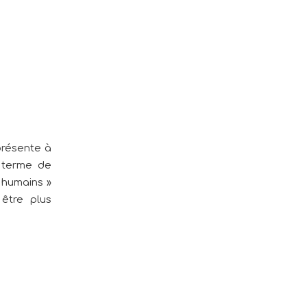
présente à
n terme de
« humains »
être plus