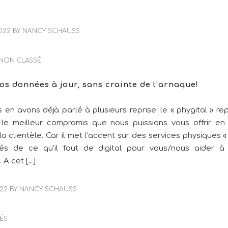
2022
BY
NANCY SCHAUSS
NON CLASSÉ
os données à jour, sans crainte de l’arnaque!
 en avons déjà parlé à plusieurs reprise: le « phygital » re
le meilleur compromis que nous puissions vous offrir e
la clientèle. Car il met l’accent sur des services physiques 
és de ce qu’il faut de digital pour vous/nous aider à 
. A cet […]
022
BY
NANCY SCHAUSS
ÉS