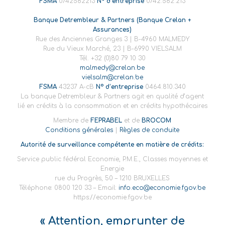
FSMA
0742582213
N° d’entreprise
0742.582.213
Banque Detrembleur & Partners (Banque Crelan +
Assurances)
Rue des Anciennes Granges 3 | B-4960 MALMEDY
Rue du Vieux Marché, 23 | B-6990 VIELSALM
Tél. +32 (0)80 79 10 30
malmedy@crelan.be
vielsalm@crelan.be
FSMA
43237 A-cB
N° d’entreprise
0464.810.340
La banque Detrembleur & Partners agit en qualité d’agent
lié en crédits à la consommation et en crédits hypothécaires
Membre de
FEPRABEL
et de
BROCOM
Conditions générales
|
Règles de conduite
Autorité de surveillance compétente en matière de crédits:
Service public fédéral Economie, P.M.E., Classes moyennes et
Energie
rue du Progrès, 50 – 1210 BRUXELLES
Téléphone: 0800 120 33 – Email:
info.eco@economie.fgov.be
https://economie.fgov.be
« Attention, emprunter de