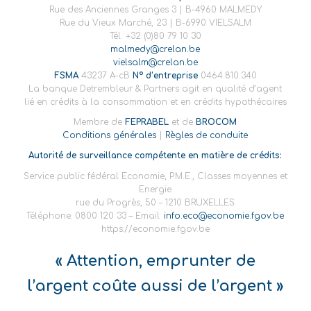
Rue des Anciennes Granges 3 | B-4960 MALMEDY
Rue du Vieux Marché, 23 | B-6990 VIELSALM
Tél. +32 (0)80 79 10 30
malmedy@crelan.be
vielsalm@crelan.be
FSMA
43237 A-cB
N° d’entreprise
0464.810.340
La banque Detrembleur & Partners agit en qualité d’agent
lié en crédits à la consommation et en crédits hypothécaires
Membre de
FEPRABEL
et de
BROCOM
Conditions générales
|
Règles de conduite
Autorité de surveillance compétente en matière de crédits:
Service public fédéral Economie, P.M.E., Classes moyennes et
Energie
rue du Progrès, 50 – 1210 BRUXELLES
Téléphone: 0800 120 33 – Email:
info.eco@economie.fgov.be
https://economie.fgov.be
« Attention, emprunter de
l’argent coûte aussi de l’argent »