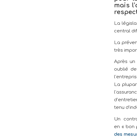
mais l
respect
La législa
central di
La prévent
très impor
Après un 
oublié de
l’entrepr
La plupar
l’assuran
d’entretie
tenu d’ind
Un contra
en « bon 
des mesur