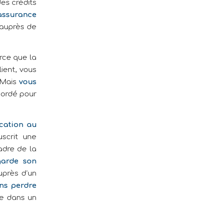
des crédits
assurance
auprès de
arce que la
lient, vous
 Mais
vous
cordé pour
cation au
scrit une
adre de la
garde son
auprès d’un
ans perdre
ne dans un