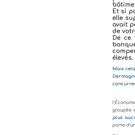
bâtimen
Et si p
elle su
avait 
de vot
De ce 
banque
compen
élevés.
Mais cela
Dermagne
concurren
l’Économi
groupée «
plus aucu
porte d’un