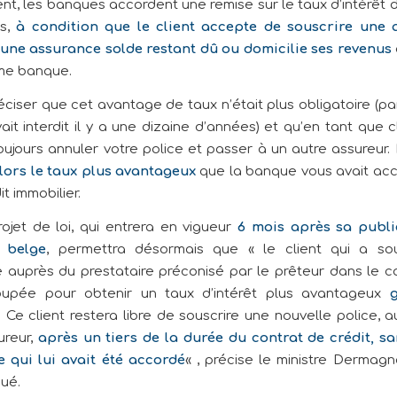
nt, les banques accordent une remise sur le taux d’intérêt 
rs,
à condition que le client accepte de souscrire une 
une assurance
solde restant dû ou domicilie ses revenus
me banque.
réciser que cet avantage de taux n’était plus obligatoire (p
it interdit il y a une dizaine d’années) et qu’en tant que c
oujours annuler votre police et passer à un autre assureur.
lors le taux plus avantageux
que la banque vous avait ac
it immobilier.
rojet de loi, qui entrera en vigueur
6 mois après sa publi
 belge
, permettra désormais que « le client qui a sou
 auprès du prestataire préconisé par le prêteur dans le c
oupée pour obtenir un taux d’intérêt plus avantageux
. Ce client restera libre de souscrire une nouvelle police, 
reur,
après un tiers de la durée du contrat de crédit, s
e qui lui avait été accordé
« , précise le ministre Dermag
ué.