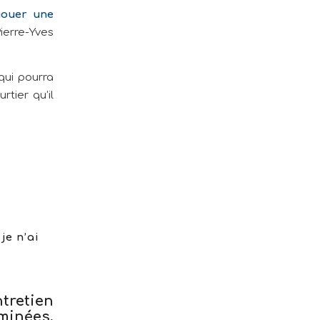
jouer une
ierre-Yves
qui pourra
tier qu’il
je n’ai
ntretien
minées,