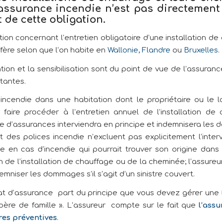
’assurance incendie n’est pas directement 
 de cette obligation.
tion concernant l’entretien obligatoire d’une installation d
ffère selon que l’on habite en
Wallonie
,
Flandre
ou
Bruxelles
.
ion et la sensibilisation sont du point de vue de l’assuran
tantes.
incendie dans une habitation dont le propriétaire ou le l
 faire procéder à l’entretien annuel de l’installation de 
ise d’assurances interviendra en principe et indemnisera les
t des polices incendie n’excluent pas explicitement l’inter
ce en cas d’incendie qui pourrait trouver son origine dans
n de l’installation de chauffage ou de la cheminée; l’assure
emniser les dommages s’il s’agit d’un sinistre couvert.
t d’assurance part du principe que vous devez gérer une 
père de famille ». L’assureur compte sur le fait que
l’ass
es préventives
.