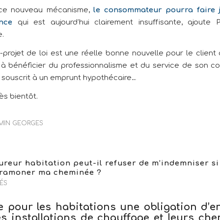
ce nouveau mécanisme,
le consommateur pourra faire 
nce
qui est aujourd’hui clairement insuffisante, ajoute P
.
-projet de loi est une réelle bonne nouvelle pour le client 
 à bénéficier du professionnalisme et du service de son cour
s souscrit à un emprunt hypothécaire…
rès bientôt.
MIN GEORGES
reur habitation peut-il refuser de m’indemniser si 
t ramoner ma cheminée ?
ÉS
te pour les habitations une obligation d’e
es installations de chauffage et leurs che