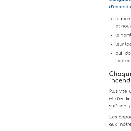
d’incendi
le mom
et nouv
le nom
leur lo
qui do
l’entre
Chaque
incend
Plus vite
et d’en li
suffisent
Les capac
aux nôtr