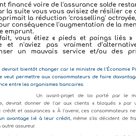
t financé voire de l’assurance solde resta
ar la suite vous vous avisiez de résilier ce 
pprimait la réduction ‘crosselling’ octroyée
pour conséquence l’augmentation de la men
re emprunt.
fait, vous étiez « pieds et poings liés » 
 et n’aviez pas vraiment d’alternati
ser un mauvais service et/ou des pr
 devrait bientôt changer car le
ministre de l’Économie P
 veut permettre aux consommateurs de faire davantage
ce entre les organismes bancaires.
Un avant-projet de loi porté par le mi
e, devrait donner de l’air aux clients « bloqués » par
 crédit et assurances ». À l’avenir, ces consommateurs n
n avantage lié à leur crédit
, même s’ils décident de fr
 autre assureur.