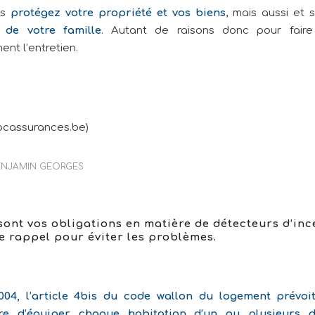
us
protégez votre propriété et vos biens
, mais aussi et 
de votre famille
. Autant de raisons donc pour faire
ent l’entretien.
bcassurances.be)
ENJAMIN GEORGES
sont vos obligations en matière de détecteurs d’in
e rappel pour éviter les problèmes.
04, l’article 4bis du code wallon du logement prévoit
ire d’équiper chaque habitation d’un ou plusieurs d