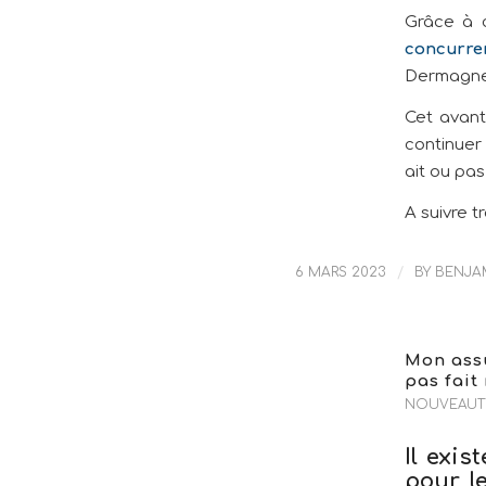
Grâce à 
concurre
Dermagne
Cet avant
continuer
ait ou pa
A suivre t
6 MARS 2023
/
BY
BENJA
Mon assu
pas fai
NOUVEAUT
Il exis
pour l