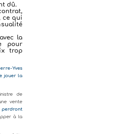
nt dû.
contrat,
, ce qui
sualité
avec la
ve pour
ix trop
ierre-Yves
 jouer la
nistre de
 une vente
e
perdront
apper à la