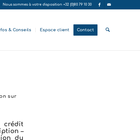
Nous sommes à votre disposition +32 (0)80 79 10 30
nfos & Conseils
Espace client
Contact
on sur
 crédit
ption –
tion du