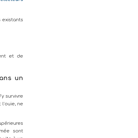
 existants
ment et de
dans un
y survivre
 l’ouïe, ne
upérieures
umée sont