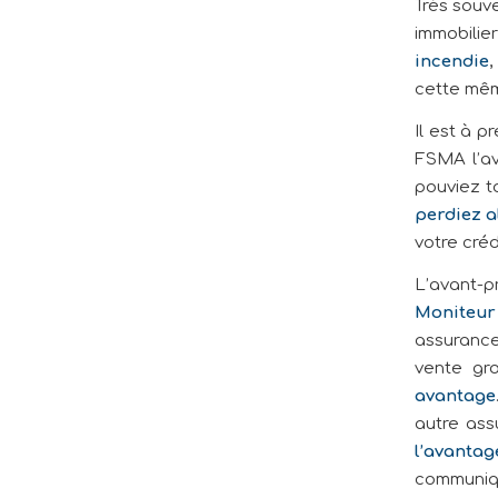
Très souve
immobilie
incendie
,
cette mê
Il est à p
FSMA l’ava
pouviez t
perdiez a
votre créd
L’avant-p
Moniteur
assurance
vente gr
avantage
autre assu
l’avantag
communiq