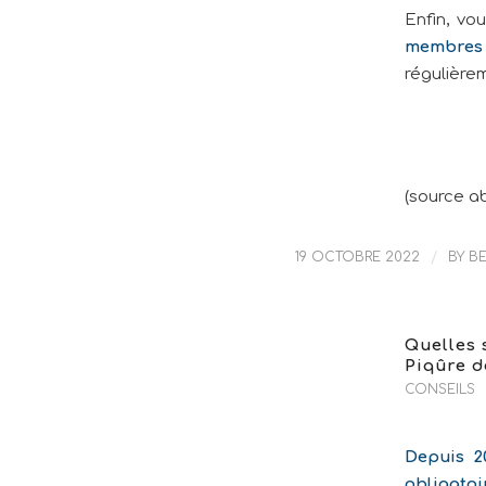
Enfin, vo
membres 
régulièrem
(source a
19 OCTOBRE 2022
/
BY
B
Quelles 
Piqûre d
CONSEILS
Depuis 20
obligato