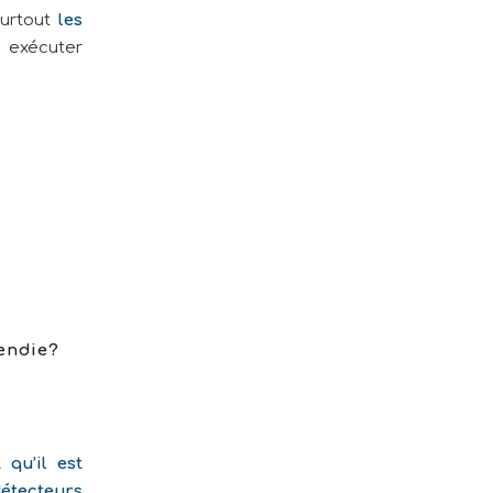
surtout
les
 exécuter
cendie?
 qu’il est
étecteurs