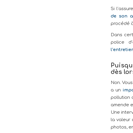
Si l’assur
de son a
procédé à
Dans cert
police d
l’entretie
Puisqu
dès lor
Non. Vous 
a un
impa
pollution
amende en
Une inter
la valeur
photos, en