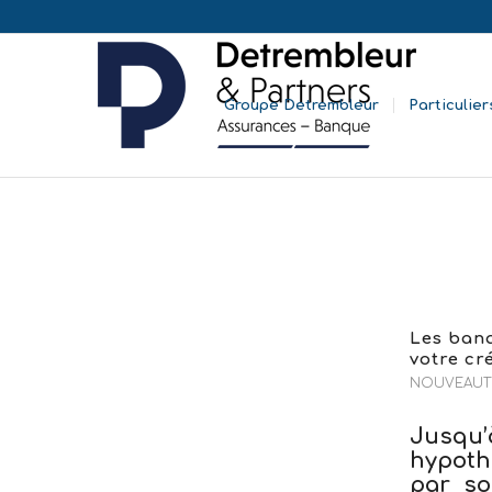
Groupe Detrembleur
Particulier
Les banq
votre cr
NOUVEAUT
Jusqu’
hypoth
par so