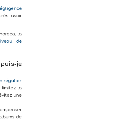
égligence
près avoir
horeca, la
iveau de
puis-je
n régulier
 limitez la
évitez une
 compenser
 albums de