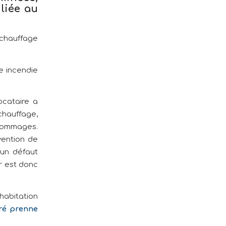
liée au
e chauffage
ce incendie
ocataire a
chauffage,
 dommages.
vention de
 un défaut
ur est donc
habitation
uré prenne