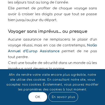
les séjours tout au long de l’année.
Elle permet de profiter de chaque voyage sans
avoir à croiser les doigts pour que tout se passe
bien jusqu’au jour du départ.
Voyager sans imprévus… ou presque
Aucune assurance ne remplacera le plaisir d’un
voyage réussi, mais en cas de contretemps,
NoGo
Annuel d’Europ Assistance
permet de ne pas
tout perdre.
C’est une bouée de sécurité dans un monde où les
imprévus sont devenus la norme.
Un petit contrat pour une grande tranquillité.
Afin de rendre votre visite encore plus agréable, notre
site utilise des cookies. En consultant notre site, vous
Avant de réserver votre prochain séjour, posez-
acceptez nos cookies. Évidemment, vous pouvez modifier
vous la bonne question : et si je devais annuler, que
les paramètres des cookies à tout moment.
se passerait-il ? Avec une assurance annulation
OK
En savoir plus
annuelle, vous avez déjà la réponse.