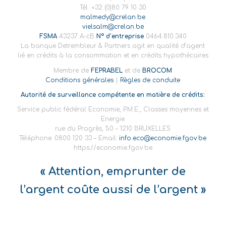
Tél. +32 (0)80 79 10 30
malmedy@crelan.be
vielsalm@crelan.be
FSMA
43237 A-cB
N° d’entreprise
0464.810.340
La banque Detrembleur & Partners agit en qualité d’agent
lié en crédits à la consommation et en crédits hypothécaires
Membre de
FEPRABEL
et de
BROCOM
Conditions générales
|
Règles de conduite
Autorité de surveillance compétente en matière de crédits:
Service public fédéral Economie, P.M.E., Classes moyennes et
Energie
rue du Progrès, 50 – 1210 BRUXELLES
Téléphone: 0800 120 33 – Email:
info.eco@economie.fgov.be
https://economie.fgov.be
« Attention, emprunter de
l’argent coûte aussi de l’argent »