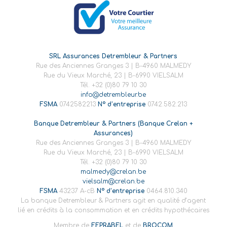
SRL Assurances Detrembleur & Partners
Rue des Anciennes Granges 3 | B-4960 MALMEDY
Rue du Vieux Marché, 23 | B-6990 VIELSALM
Tél. +32 (0)80 79 10 30
info@detrembleur.be
FSMA
0742582213
N° d’entreprise
0742.582.213
Banque Detrembleur & Partners (Banque Crelan +
Assurances)
Rue des Anciennes Granges 3 | B-4960 MALMEDY
Rue du Vieux Marché, 23 | B-6990 VIELSALM
Tél. +32 (0)80 79 10 30
malmedy@crelan.be
vielsalm@crelan.be
FSMA
43237 A-cB
N° d’entreprise
0464.810.340
La banque Detrembleur & Partners agit en qualité d’agent
lié en crédits à la consommation et en crédits hypothécaires
Membre de
FEPRABEL
et de
BROCOM