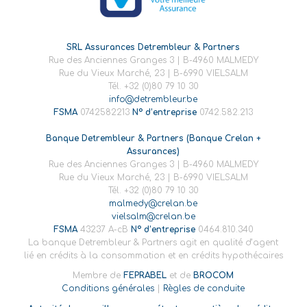
SRL Assurances Detrembleur & Partners
Rue des Anciennes Granges 3 | B-4960 MALMEDY
Rue du Vieux Marché, 23 | B-6990 VIELSALM
Tél. +32 (0)80 79 10 30
info@detrembleur.be
FSMA
0742582213
N° d’entreprise
0742.582.213
Banque Detrembleur & Partners (Banque Crelan +
Assurances)
Rue des Anciennes Granges 3 | B-4960 MALMEDY
Rue du Vieux Marché, 23 | B-6990 VIELSALM
Tél. +32 (0)80 79 10 30
malmedy@crelan.be
vielsalm@crelan.be
FSMA
43237 A-cB
N° d’entreprise
0464.810.340
La banque Detrembleur & Partners agit en qualité d’agent
lié en crédits à la consommation et en crédits hypothécaires
Membre de
FEPRABEL
et de
BROCOM
Conditions générales
|
Règles de conduite