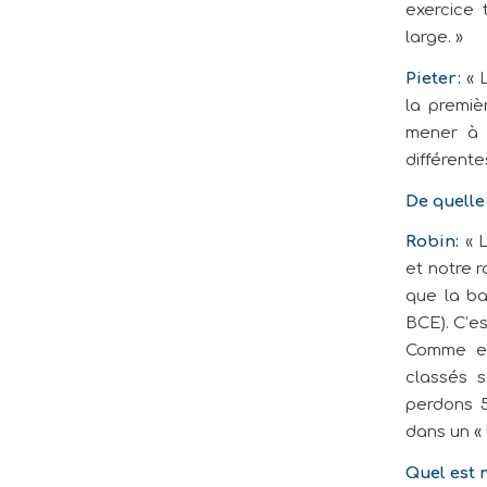
exercice 
large. »
Pieter:
« L
la premiè
mener à b
différente
De quelle
Robin:
« L
et notre r
que la ba
BCE). C’es
Comme en 
classés 
perdons 5
dans un « 
Quel est 