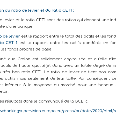
n du ratio de levier et du ratio CET1 :
e levier et le ratio CET1 sont des ratios qui donnent une in
lité d’une banque.
o de levier
est le rapport entre le total des actifs et les fon
tio CET 1
est le rapport entre les actifs pondérés en fo
 les fonds propres de base.
né que Crelan est solidement capitalisée et qu’elle n’in
actifs de haute qualité(et donc avec un faible degré de ris
n très bon ratio CET1. Le ratio de levier ne tient pas co
es actifs mais seulement de leur taille. Par conséquent ce
nt inférieur à la moyenne du marché pour une banque 
elan.
les résultats dans le communiqué de la BCE ici.
ww.bankingsupervision.europa.eu/press/pr/date/2023/html/s