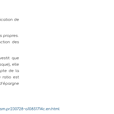
dication de
ds propres.
nction des
vestit que
que), elle
mpte de la
 ratio est
d’épargne
sm.pr230728~a10851714c.en.html