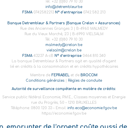
Tél. +32 (0)80 79 10 30
info@detrembleur.be
FSMA
0742582213
N° d’entreprise
0742.582.213
Banque Detrembleur & Partners (Banque Crelan + Assurances)
Rue des Anciennes Granges 3 | B-4960 MALMEDY
Rue du Vieux Marché, 23 | B-6990 VIELSALM
Tél. +32 (0)80 79 10 30
malmedy@crelan.be
vielsalm@crelan.be
FSMA
43237 A-cB
N° d’entreprise
0464.810.340
La banque Detrembleur & Partners agit en qualité d’agent
lié en crédits à la consommation et en crédits hypothécaires
Membre de
FEPRABEL
et de
BROCOM
Conditions générales
|
Règles de conduite
Autorité de surveillance compétente en matière de crédits:
Service public fédéral Economie, P.M.E., Classes moyennes et Energie
rue du Progrès, 50 – 1210 BRUXELLES
Téléphone: 0800 120 33 – Email:
info.eco@economie.fgov.be
https://economie.fgov.be
on, emprunter de l’argent coûte aussi de 