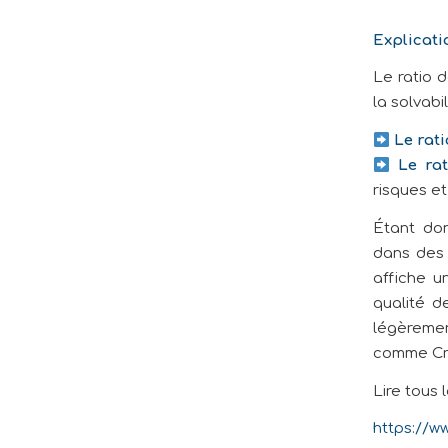
Explicatio
Le ratio d
la solvabi
Le rati
Le ra
risques et
Étant don
dans des 
affiche u
qualité d
légèreme
comme Cr
Lire tous 
https://w