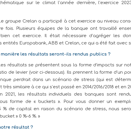
thématique sur le climat l’année dernière, l’exercice 202
e groupe Crelan a participé à cet exercice au niveau cons
re fois. Plusieurs équipes de la banque ont travaillé ens
ien cet exercice. Il était nécessaire d’agréger les d
s entités Europabank, ABB et Crelan, ce qui a été fait avec 
 manière les résultats seront-ils rendus publics ?
es résultats se présentent sous la forme d’impacts sur not
atio de levier (voir ci-dessous). Ils prennent la forme d’un 
nque perdrait dans un scénario de stress (qui est déterm
t très similaire à ce qui s’est passé en 2014/2016/2018 et en 2
2021, les résultats individuels des banques sont rendu
sous forme de « buckets ». Pour vous donner un exemple
 % de capital en raison du scénario de stress, nous ser
bucket » 0 %-6 %. »
notre résultat ?