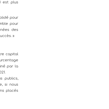
3 est plus
olidé pour
emble pour
onnées des
succès. »
re capital
pourcentage
iné par la
021.
s publics,
, si nous
ons placés