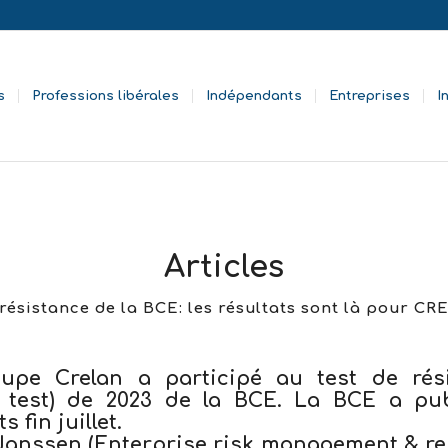
s
Professions libérales
Indépendants
Entreprises
I
Articles
 résistance de la BCE: les résultats sont là pour CR
upe Crelan a participé au test de rés
s test) de 2023 de la BCE. La BCE a pub
s fin juillet.
Janssen (Enterprise risk management & rep