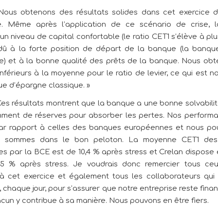
ous obtenons des résultats solides dans cet exercice 
ce. Même après l’application de ce scénario de crise, 
n niveau de capital confortable (le ratio CET1 s’élève à plu
dû à la forte position de départ de la banque (la banqu
ée) et à la bonne qualité des prêts de la banque. Nous ob
inférieurs à la moyenne pour le ratio de levier, ce qui est 
e d’épargne classique. »
es résultats montrent que la banque a une bonne solvabilité
mment de réserves pour absorber les pertes. Nos perform
r rapport à celles des banques européennes et nous po
 sommes dans le bon peloton. La moyenne CET1 de
es par la BCE est de 10,4 % après stress et Crelan dispose
15 % après stress. Je voudrais donc remercier tous ceu
 à cet exercice et également tous les collaborateurs qui t
 chaque jour, pour s’assurer que notre entreprise reste fina
acun y contribue à sa manière. Nous pouvons en être fiers.