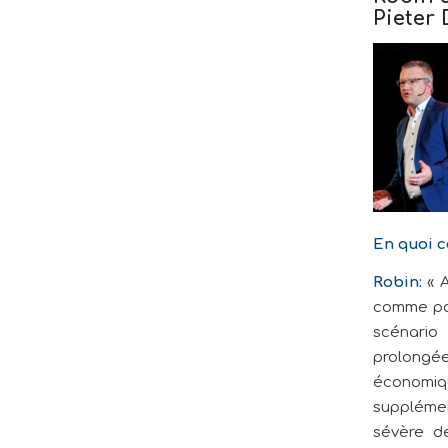
Pieter 
En quoi c
Robin:
« A
comme poi
scénario
prolongée
économiq
supplémen
sévère de