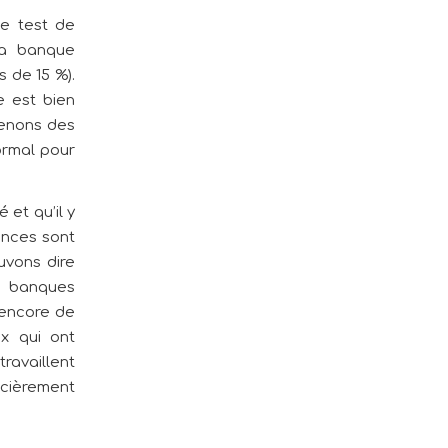
de test de
la banque
s de 15 %).
e est bien
tenons des
normal pour
 et qu’il y
ances sont
uvons dire
s banques
 encore de
x qui ont
ravaillent
ncièrement