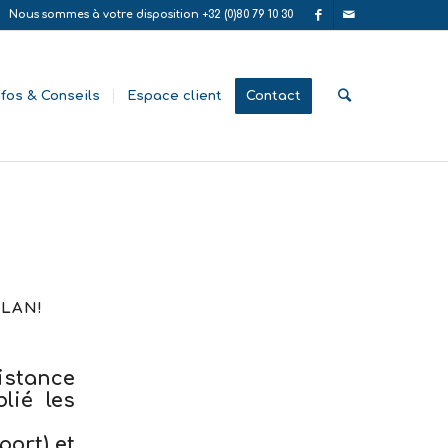
Nous sommes à votre disposition +32 (0)80 79 10 30
nfos & Conseils
Espace client
Contact
ELAN!
istance
lié les
ort) et