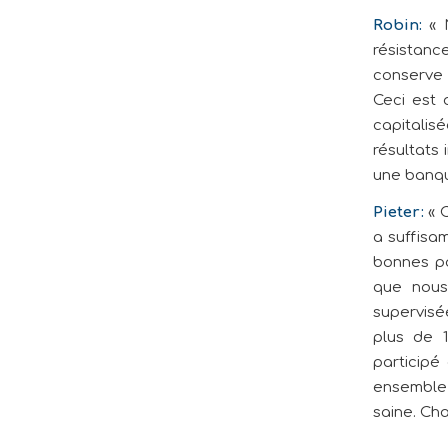
Robin:
« N
résistan
conserve u
Ceci est 
capitalis
résultats 
une banqu
Pieter:
« C
a suffisa
bonnes pa
que nous
supervisé
plus de 
participé
ensemble,
saine. Ch