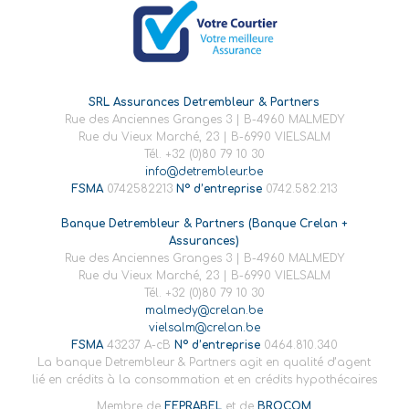
SRL Assurances Detrembleur & Partners
Rue des Anciennes Granges 3 | B-4960 MALMEDY
Rue du Vieux Marché, 23 | B-6990 VIELSALM
Tél. +32 (0)80 79 10 30
info@detrembleur.be
FSMA
0742582213
N° d’entreprise
0742.582.213
Banque Detrembleur & Partners (Banque Crelan +
Assurances)
Rue des Anciennes Granges 3 | B-4960 MALMEDY
Rue du Vieux Marché, 23 | B-6990 VIELSALM
Tél. +32 (0)80 79 10 30
malmedy@crelan.be
vielsalm@crelan.be
FSMA
43237 A-cB
N° d’entreprise
0464.810.340
La banque Detrembleur & Partners agit en qualité d’agent
lié en crédits à la consommation et en crédits hypothécaires
Membre de
FEPRABEL
et de
BROCOM