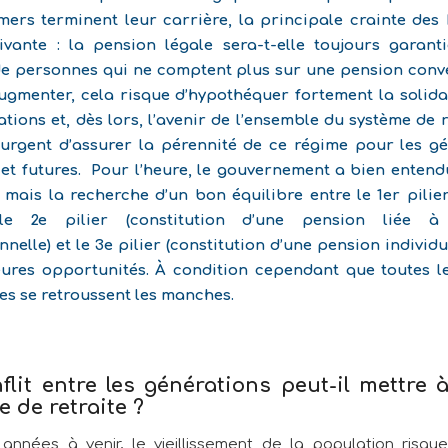
rs terminent leur carrière, la principale crainte des 
ivante : la pension légale sera-t-elle toujours garant
e personnes qui ne comptent plus sur une pension conv
ugmenter, cela risque d’hypothéquer fortement la solida
ations et, dès lors, l’avenir de l’ensemble du système de re
urgent d’assurer la pérennité de ce régime pour les g
 et futures. Pour l’heure, le gouvernement a bien entend
, mais la recherche d’un bon équilibre entre le 1er pilie
 le 2e pilier (constitution d’une pension liée à l
nelle) et le 3e pilier (constitution d’une pension individu
eures opportunités. À condition cependant que toutes l
s se retroussent les manches.
lit entre les générations peut-il mettre 
 de retraite ?
années à venir, le vieillissement de la population risqu