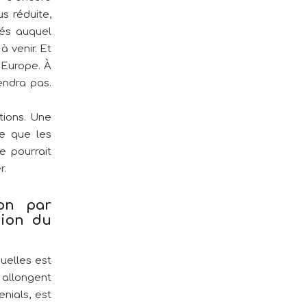
s réduite,
nés auquel
 venir. Et
’Europe. À
endra pas.
tions. Une
ce que les
e pourrait
r.
ion par
tion du
uelles est
 allongent
enials, est