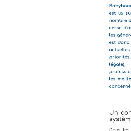
Babyboome
est la su
nombre d
cesse d’a
les génér
est donc 
actuelles
priorités
légale),
profession
les meill
concernée
Un conf
système
Dans les 