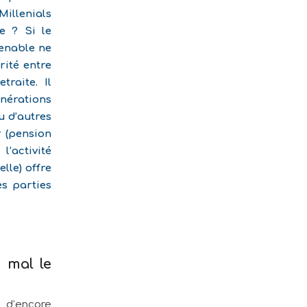
Millenials
ie ? Si le
enable ne
rité entre
traite. Il
énérations
u d’autres
r (pension
’activité
elle) offre
es parties
à mal le
e d’encore