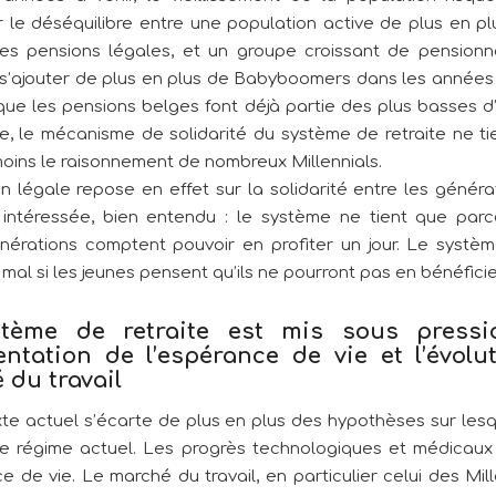
 le déséquilibre entre une population active de plus en plu
les pensions légales, et un groupe croissant de pension
 s’ajouter de plus en plus de Babyboomers dans les années à
 que les pensions belges font déjà partie des plus basses d
e, le mécanisme de solidarité du système de retraite ne ti
moins le raisonnement de nombreux Millennials.
n légale repose en effet sur la solidarité entre les généra
é intéressée, bien entendu : le système ne tient que par
nérations comptent pouvoir en profiter un jour. Le systèm
 mal si les jeunes pensent qu’ils ne pourront pas en bénéficie
tème de retraite est mis sous press
entation de l’espérance de vie et l’évolu
 du travail
te actuel s’écarte de plus en plus des hypothèses sur lesq
e régime actuel. Les progrès technologiques et médicaux
e de vie. Le marché du travail, en particulier celui des Mill