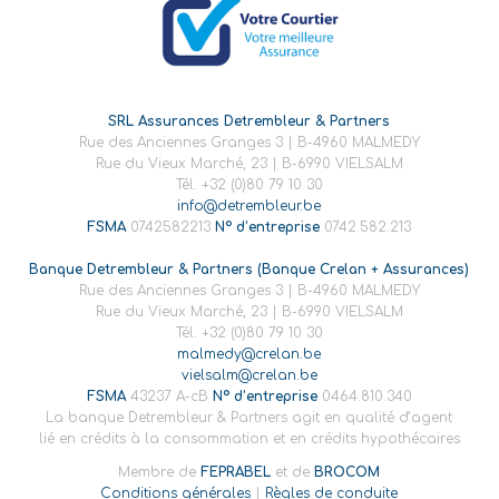
SRL Assurances Detrembleur & Partners
Rue des Anciennes Granges 3 | B-4960 MALMEDY
Rue du Vieux Marché, 23 | B-6990 VIELSALM
Tél. +32 (0)80 79 10 30
info@detrembleur.be
FSMA
0742582213
N° d’entreprise
0742.582.213
Banque Detrembleur & Partners (Banque Crelan + Assurances)
Rue des Anciennes Granges 3 | B-4960 MALMEDY
Rue du Vieux Marché, 23 | B-6990 VIELSALM
Tél. +32 (0)80 79 10 30
malmedy@crelan.be
vielsalm@crelan.be
FSMA
43237 A-cB
N° d’entreprise
0464.810.340
La banque Detrembleur & Partners agit en qualité d’agent
lié en crédits à la consommation et en crédits hypothécaires
Membre de
FEPRABEL
et de
BROCOM
Conditions générales
|
Règles de conduite