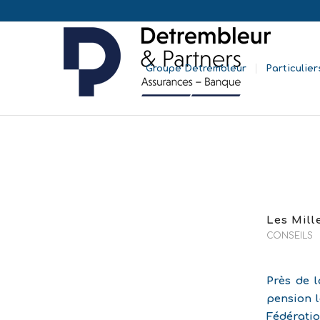
Groupe Detrembleur
Particulier
Les Mill
CONSEILS
Près de l
pension l
Fédérati