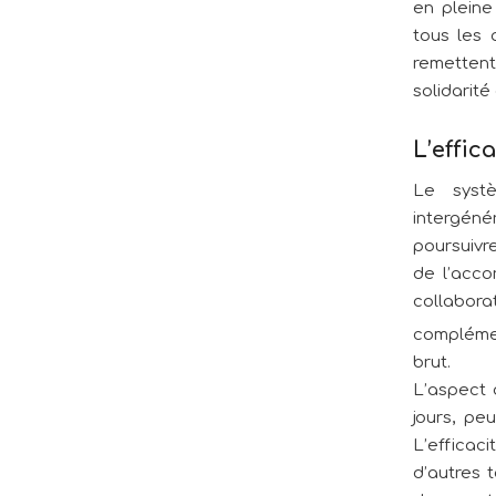
en plein
tous les 
remetten
solidarité
L’effi
Le systè
intergéné
poursuivr
de l’acco
collabora
complémen
brut.
L’aspect 
jours, pe
L’efficac
d’autres 