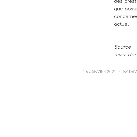
des prest
que possi
concerné
actuel.
Source :
rever-dun
26 JANVIER 2021
/
BY
DAV