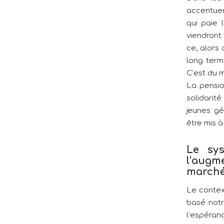
accentuer
qui paie 
viendront
ce, alors
long term
C’est du 
La pensio
solidarit
jeunes gé
être mis à
Le sys
l’augm
marché
Le contex
basé notr
l’espéranc