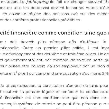
e mutation. Le
jobhopping
(le fait de changer souvent d’
ans ou tous les deux ans) devient la norme. Autant d’él
t en cause le régime des pensions axé sur des méca
 et des carrières professionnelles prévisibles.
cacité financière comme condition sine qua
me doit devenir plus pérenne afin d’atténuer la s
rationnelle. Outre un premier pilier solide, il est im
e le développement des deuxième et troisième piliers. Un des
rd gouvernemental est, par exemple, de faire en sorte 
teur puisse être couvert via son employeur par un plan 
e
taire (2
pilier) qui comprend une cotisation d’au moins 3 %
de la capitalisation, la constitution d’un bas de laine pour
ut soutenir la pension légale et renforcer la confiance d
ité financière est une condition sine qua non dans ce
termes, le système de retraite ne peut être pérenne que s’