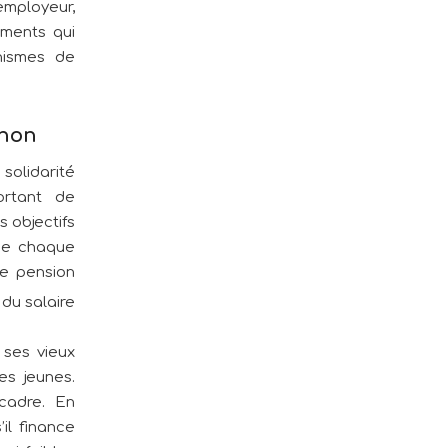
employeur,
éments qui
nismes de
 non
olidarité
portant de
 objectifs
que chaque
de pension
 du salaire
 ses vieux
es jeunes.
 cadre. En
il finance