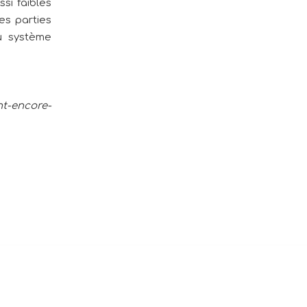
si faibles
es parties
u système
t-encore-