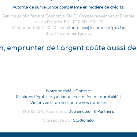
Autorité de surveillance compétente en matière de crédits:
Service public fédéral Economie, P.M.E., Classes moyennes et Energie
rue du Progrès, 50 – 1210 BRUXELLES
Téléphone: 0800 120 33 – Email:
info.eco@economie.fgov.be
https://economie.fgov.be
on, emprunter de l’argent coûte aussi de 
Notre société
|
Contact
Mentions légales et politique en matière de durabilité
|
Vie privée et protection de vos données
© 2025 SRL Assurances
Detrembleur & Partners
Site réalisé par
Studiomilo