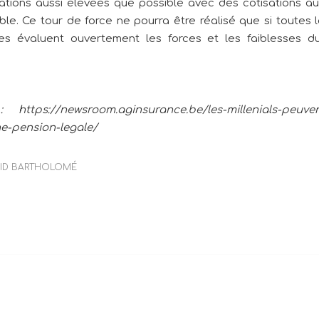
ations aussi élevées que possible avec des cotisations aus
ble. Ce tour de force ne pourra être réalisé que si toutes l
es évaluent ouvertement les forces et les faiblesses d
 https://newsroom.aginsurance.be/les-millenials-peuven
e-pension-legale/
ID BARTHOLOMÉ