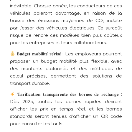
inévitable. Chaque année, les conducteurs de ces
véhicules paieront davantage, en raison de la
baisse des émissions moyennes de CO₂ induite
par l’essor des véhicules électriques. Ce surcoût
risque de rendre ces modèles bien plus coûteux
pour les entreprises et leurs collaborateurs.
𝐁𝐮𝐝𝐠𝐞𝐭 𝐦𝐨𝐛𝐢𝐥𝐢𝐭𝐞́ 𝐫𝐞́𝐯𝐢𝐬𝐞́ : Les employeurs pourront
proposer un budget mobilité plus flexible, avec
des montants plafonnés et des méthodes de
calcul précises, permettant des solutions de
transport durable.
𝐓𝐚𝐫𝐢𝐟𝐢𝐜𝐚𝐭𝐢𝐨𝐧 𝐭𝐫𝐚𝐧𝐬𝐩𝐚𝐫𝐞𝐧𝐭𝐞 𝐝𝐞𝐬 𝐛𝐨𝐫𝐧𝐞𝐬 𝐝𝐞 𝐫𝐞𝐜𝐡𝐚𝐫𝐠𝐞 :
Dès 2025, toutes les bornes rapides devront
afficher les prix en temps réel, et les bornes
standards seront tenues d’afficher un QR code
pour consulter les tarifs.