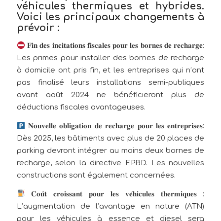
véhicules thermiques et hybrides.
Voici les principaux changements à
prévoir :
𝐅𝐢𝐧 𝐝𝐞𝐬 𝐢𝐧𝐜𝐢𝐭𝐚𝐭𝐢𝐨𝐧𝐬 𝐟𝐢𝐬𝐜𝐚𝐥𝐞𝐬 𝐩𝐨𝐮𝐫 𝐥𝐞𝐬 𝐛𝐨𝐫𝐧𝐞𝐬 𝐝𝐞 𝐫𝐞𝐜𝐡𝐚𝐫𝐠𝐞:
Les primes pour installer des bornes de recharge
à domicile ont pris fin, et les entreprises qui n’ont
pas finalisé leurs installations semi-publiques
avant août 2024 ne bénéficieront plus de
déductions fiscales avantageuses.
𝐍𝐨𝐮𝐯𝐞𝐥𝐥𝐞 𝐨𝐛𝐥𝐢𝐠𝐚𝐭𝐢𝐨𝐧 𝐝𝐞 𝐫𝐞𝐜𝐡𝐚𝐫𝐠𝐞 𝐩𝐨𝐮𝐫 𝐥𝐞𝐬 𝐞𝐧𝐭𝐫𝐞𝐩𝐫𝐢𝐬𝐞𝐬:
Dès 2025, les bâtiments avec plus de 20 places de
parking devront intégrer au moins deux bornes de
recharge, selon la directive EPBD. Les nouvelles
constructions sont également concernées.
𝐂𝐨𝐮̂𝐭 𝐜𝐫𝐨𝐢𝐬𝐬𝐚𝐧𝐭 𝐩𝐨𝐮𝐫 𝐥𝐞𝐬 𝐯𝐞́𝐡𝐢𝐜𝐮𝐥𝐞𝐬 𝐭𝐡𝐞𝐫𝐦𝐢𝐪𝐮𝐞𝐬 :
L’augmentation de l’avantage en nature (ATN)
pour les véhicules à essence et diesel sera