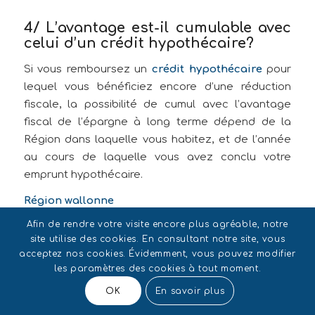
4/ L’avantage est-il cumulable avec
celui d’un crédit hypothécaire?
Si vous remboursez un
crédit hypothécaire
pour
lequel vous bénéficiez encore d’une réduction
fiscale, la possibilité de cumul avec l’avantage
fiscal de l’épargne à long terme dépend de la
Région dans laquelle vous habitez, et de l’année
au cours de laquelle vous avez conclu votre
emprunt hypothécaire.
Région wallonne
Afin de rendre votre visite encore plus agréable, notre
Si l’emprunt a été conclu avant 2016
, les deux
site utilise des cookies. En consultant notre site, vous
avantages fiscaux sont repris dans la
même
acceptez nos cookies. Évidemment, vous pouvez modifier
corbeille fiscale
. Vous pouvez donc solliciter
les paramètres des cookies à tout moment.
une réduction d’impôt pour un montant maximal
OK
En savoir plus
de 2.350 euros, comprenant le montant de