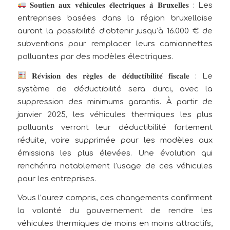
𝐒𝐨𝐮𝐭𝐢𝐞𝐧 𝐚𝐮𝐱 𝐯𝐞́𝐡𝐢𝐜𝐮𝐥𝐞𝐬 𝐞́𝐥𝐞𝐜𝐭𝐫𝐢𝐪𝐮𝐞𝐬 𝐚̀ 𝐁𝐫𝐮𝐱𝐞𝐥𝐥𝐞𝐬 : Les
entreprises basées dans la région bruxelloise
auront la possibilité d’obtenir jusqu’à 16.000 € de
subventions pour remplacer leurs camionnettes
polluantes par des modèles électriques.
𝐑𝐞́𝐯𝐢𝐬𝐢𝐨𝐧 𝐝𝐞𝐬 𝐫𝐞̀𝐠𝐥𝐞𝐬 𝐝𝐞 𝐝𝐞́𝐝𝐮𝐜𝐭𝐢𝐛𝐢𝐥𝐢𝐭𝐞́ 𝐟𝐢𝐬𝐜𝐚𝐥𝐞 : Le
système de déductibilité sera durci, avec la
suppression des minimums garantis. À partir de
janvier 2025, les véhicules thermiques les plus
polluants verront leur déductibilité fortement
réduite, voire supprimée pour les modèles aux
émissions les plus élevées. Une évolution qui
renchérira notablement l’usage de ces véhicules
pour les entreprises.
Vous l’aurez compris, ces changements confirment
la volonté du gouvernement de rendre les
véhicules thermiques de moins en moins attractifs,