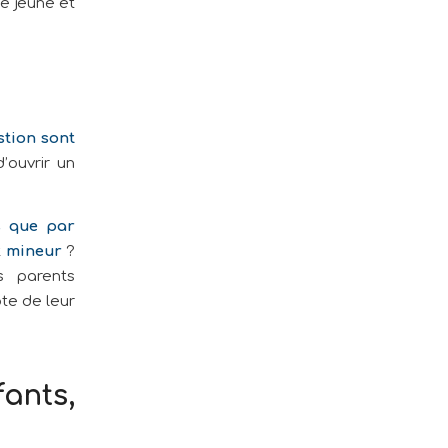
e jeune et
stion sont
’ouvrir un
s que par
t
mineur
?
s parents
pte de leur
ants,