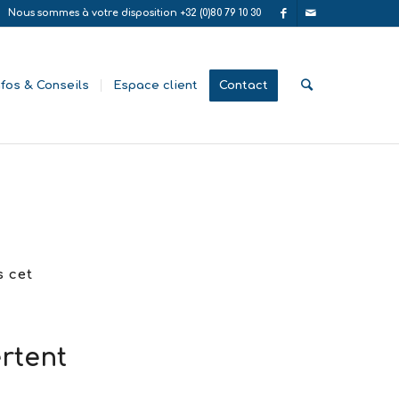
Nous sommes à votre disposition +32 (0)80 79 10 30
nfos & Conseils
Espace client
Contact
s cet
ertent