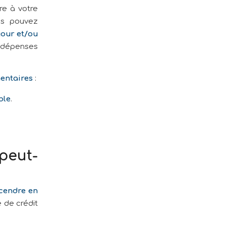
re à votre
us pouvez
jour et/ou
 dépenses
entaires
:
ble
.
peut-
cendre en
 de crédit