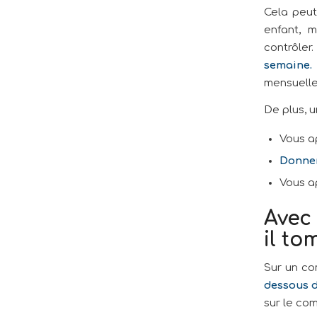
Cela peut
enfant, 
contrôler
semaine.
mensuell
De plus, 
Vous a
Donner
Vous a
Avec
il to
Sur un co
dessous 
sur le com