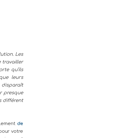
ution. Les
travailler
rte qu’ils
que leurs
 disparaît
er presque
 différent
lement
de
pour votre