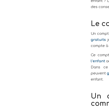
enfant ? 
des consei
Le co
Un compt
gratuits
j
compte à 
Ce compt
l’enfant
au
Dans ce
peuvent
g
enfant.
Un c
comm