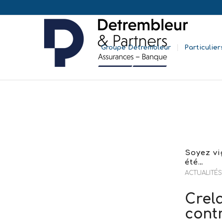
Groupe Detrembleur
Particulier
Soyez vi
été…
ACTUALITÉS
Crela
contr