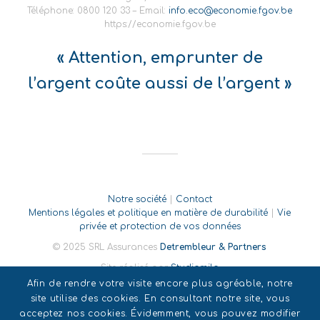
Téléphone: 0800 120 33 – Email:
info.eco@economie.fgov.be
https://economie.fgov.be
« Attention, emprunter de
l’argent coûte aussi de l’argent »
Notre société
|
Contact
Mentions légales et politique en matière de durabilité
|
Vie
privée et protection de vos données
© 2025 SRL Assurances
Detrembleur & Partners
Site réalisé par
Studiomilo
Afin de rendre votre visite encore plus agréable, notre
site utilise des cookies. En consultant notre site, vous
acceptez nos cookies. Évidemment, vous pouvez modifier