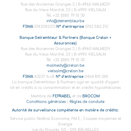
Rue des Anciennes Granges 3 | B-4960 MALMEDY
Rue du Vieux Marché, 23 | B-6990 VIELSALM
Tél. +32 (0)80 79 10 30
info@detrembleur.be
FSMA
0742582213
N° d’entreprise
0742.582.213
Banque Detrembleur & Partners (Banque Crelan +
Assurances)
Rue des Anciennes Granges 3 | B-4960 MALMEDY
Rue du Vieux Marché, 23 | B-6990 VIELSALM
Tél. +32 (0)80 79 10 30
malmedy@crelan.be
vielsalm@crelan.be
FSMA
43237 A-cB
N° d’entreprise
0464.810.340
La banque Detrembleur & Partners agit en qualité d’agent
lié en crédits à la consommation et en crédits hypothécaires
Membre de
FEPRABEL
et de
BROCOM
Conditions générales
|
Règles de conduite
Autorité de surveillance compétente en matière de crédits:
Service public fédéral Economie, P.M.E., Classes moyennes et
Energie
rue du Progrès, 50 – 1210 BRUXELLES