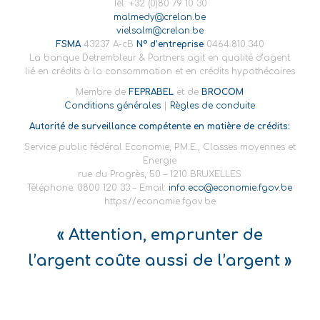
Tél. +32 (0)80 79 10 30
malmedy@crelan.be
vielsalm@crelan.be
FSMA
43237 A-cB
N° d’entreprise
0464.810.340
La banque Detrembleur & Partners agit en qualité d’agent
lié en crédits à la consommation et en crédits hypothécaires
Membre de
FEPRABEL
et de
BROCOM
Conditions générales
|
Règles de conduite
Autorité de surveillance compétente en matière de crédits:
Service public fédéral Economie, P.M.E., Classes moyennes et
Energie
rue du Progrès, 50 – 1210 BRUXELLES
Téléphone: 0800 120 33 – Email:
info.eco@economie.fgov.be
https://economie.fgov.be
« Attention, emprunter de
l’argent coûte aussi de l’argent »