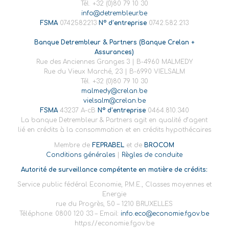
Tél. +32 (0)80 79 10 30
info@detrembleur.be
FSMA
0742582213
N° d’entreprise
0742.582.213
Banque Detrembleur & Partners (Banque Crelan +
Assurances)
Rue des Anciennes Granges 3 | B-4960 MALMEDY
Rue du Vieux Marché, 23 | B-6990 VIELSALM
Tél. +32 (0)80 79 10 30
malmedy@crelan.be
vielsalm@crelan.be
FSMA
43237 A-cB
N° d’entreprise
0464.810.340
La banque Detrembleur & Partners agit en qualité d’agent
lié en crédits à la consommation et en crédits hypothécaires
Membre de
FEPRABEL
et de
BROCOM
Conditions générales
|
Règles de conduite
Autorité de surveillance compétente en matière de crédits:
Service public fédéral Economie, P.M.E., Classes moyennes et
Energie
rue du Progrès, 50 – 1210 BRUXELLES
Téléphone: 0800 120 33 – Email:
info.eco@economie.fgov.be
https://economie.fgov.be