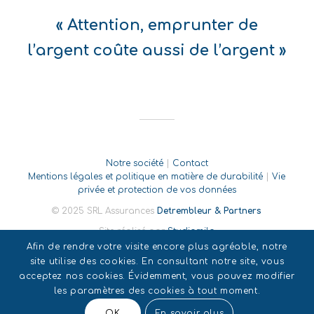
« Attention, emprunter de
l’argent coûte aussi de l’argent »
Notre société
|
Contact
Mentions légales et politique en matière de durabilité
|
Vie
privée et protection de vos données
© 2025 SRL Assurances
Detrembleur & Partners
Site réalisé par
Studiomilo
Afin de rendre votre visite encore plus agréable, notre
site utilise des cookies. En consultant notre site, vous
acceptez nos cookies. Évidemment, vous pouvez modifier
les paramètres des cookies à tout moment.
OK
En savoir plus