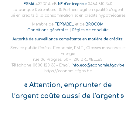
FSMA
43237 A-cB
N° d’entreprise
0464.810.340
La banque Detrembleur & Partners agit en qualité d’agent
lié en crédits à la consommation et en crédits hypothécaires
Membre de
FEPRABEL
et de
BROCOM
Conditions générales
|
Règles de conduite
Autorité de surveillance compétente en matière de crédits:
Service public fédéral Economie, P.M.E., Classes moyennes et
Energie
rue du Progrès, 50 – 1210 BRUXELLES
Téléphone: 0800 120 33 – Email:
info.eco@economie.fgov.be
https://economie.fgov.be
« Attention, emprunter de
l’argent coûte aussi de l’argent »