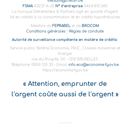
vielsalm@crelan.be
FSMA
43237 A-cB
N° d’entreprise
0464.810.340
La banque Detrembleur & Partners agit en qualité d’agent
lié en crédits à la consommation et en crédits hypothécaires
Membre de
FEPRABEL
et de
BROCOM
Conditions générales
|
Règles de conduite
Autorité de surveillance compétente en matière de crédits:
Service public fédéral Economie, P.M.E., Classes moyennes et
Energie
rue du Progrès, 50 – 1210 BRUXELLES
Téléphone: 0800 120 33 – Email:
info.eco@economie.fgov.be
https://economie.fgov.be
« Attention, emprunter de
l’argent coûte aussi de l’argent »