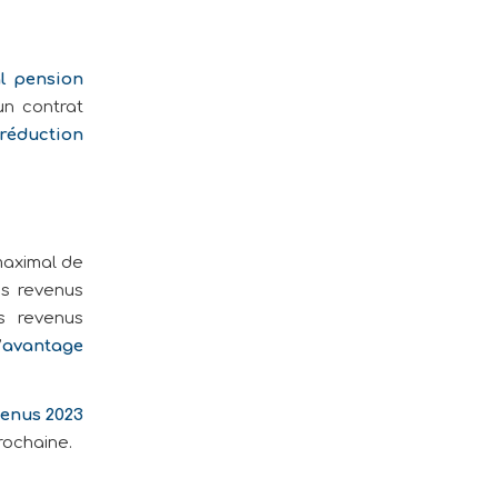
l pension
un contrat
réduction
maximal de
os revenus
s revenus
’
avantage
venus 2023
rochaine.