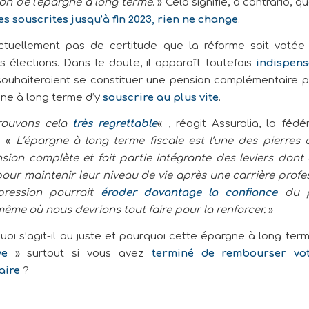
ion de l’épargne à long terme
. » Cela signifie, a contrario, q
s souscrites jusqu’à fin 2023, rien ne change
.
actuellement pas de certitude que la réforme soit votée
s élections. Dans le doute, il apparaît toutefois
indispens
souhaiteraient se constituer une pension complémentaire pa
gne à long terme d’y
souscrire au plus vite
.
rouvons cela
très regrettable
« , réagit Assuralia, la fédé
. «
L’épargne à long terme fiscale est l’une des pierres 
sion complète et fait partie intégrante des leviers dont
pour maintenir leur niveau de vie après une carrière profes
ression pourrait
éroder davantage la confiance
du 
me où nous devrions tout faire pour la renforcer.
»
uoi s’agit-il au juste et pourquoi cette épargne à long term
ve
» surtout si vous avez
terminé de rembourser vot
aire
?