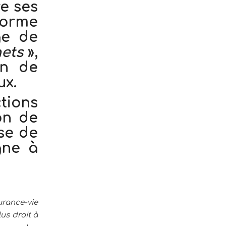
re ses
éforme
ge de
ets
»,
on de
ux.
tions
ion de
se de
gne à
urance-vie
lus droit à