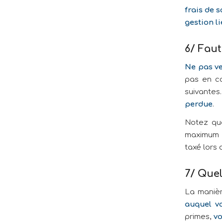
frais de 
gestion l
6/ Fau
Ne pas ve
pas en ca
suivantes
perdue
.
Notez que
maximum d
taxé lors 
7/ Quel
La manièr
auquel vo
primes,
vo