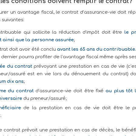
les conditions doivent remplir le contrat?
urer un avantage fiscal, le contrat d’assurance-vie doit ré
 suivantes:
tribuable qui sollicite la réduction d’impôt doit être
le p
t ainsi que la personne assurée
;
rat doit avoir été conclu
avant les 65 ans du contribuable
 dernier pourra profiter de l’avantage fiscal même après ses
ée du contrat
prévoyant une prestation en cas de vie (c’es
neur/assuré est en vie lors du dénouement du contrat) do
m dix ans
;
rme du contrat
d’assurance-vie doit être fixé
au plus tôt 
iversaire
du preneur/assuré;
néficiaire
de la prestation en cas de vie doit être le 
.
e contrat prévoit une prestation en cas de décès, le bénéfic