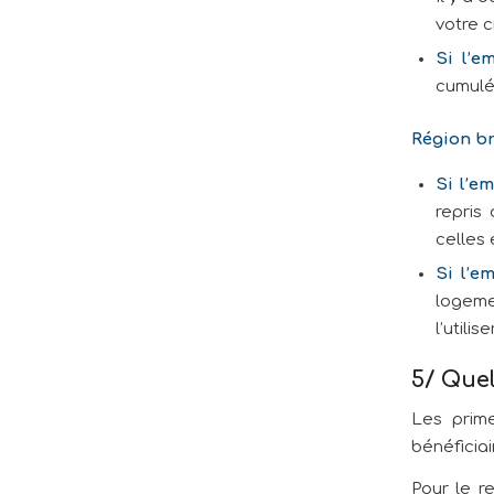
votre c
Si l’e
cumulé
Région br
Si l’e
repris
celles 
Si l’e
logeme
l’utili
5/ Quel
Les prim
bénéficia
Pour le r