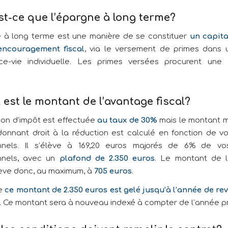
st-ce que l’épargne à long terme?
 à long terme est une manière de se constituer
un capita
encouragement fiscal
, via le versement de primes dans 
nce-vie individuelle. Les primes versées procurent une
 est le montant de l’avantage fiscal?
ion d’impôt est effectuée
au taux de 30%
mais le montant 
donnant droit à la réduction est calculé en fonction de v
onnels. Il s’élève à 169,20 euros majorés de 6% de vo
nnels, avec un
plafond de 2.350 euros
. Le montant de l
ève donc, au maximum, à
705 euros
.
ue
ce montant de 2.350 euros est gelé jusqu’à l’année de re
. Ce montant sera à nouveau indexé à compter de l’année p