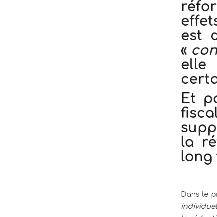
réfor
effet
est 
«
con
elle
certa
Et p
fisca
supp
la r
long
Dans le pr
individuel