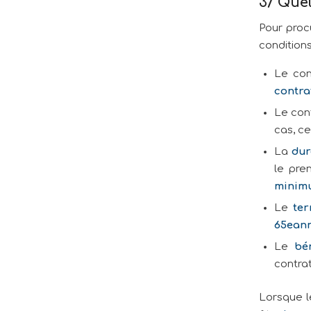
3/ Quel
Pour proc
conditions
Le con
contra
Le cont
cas, ce
La
dur
le pre
minimu
Le
te
65
e
ann
Le
bé
contrat
Lorsque l