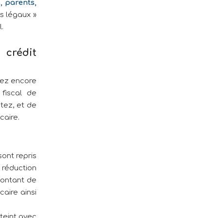
, parents,
rs légaux »
.
 crédit
iez encore
 fiscal de
tez, et de
caire.
sont repris
 réduction
montant de
aire ainsi
teint avec