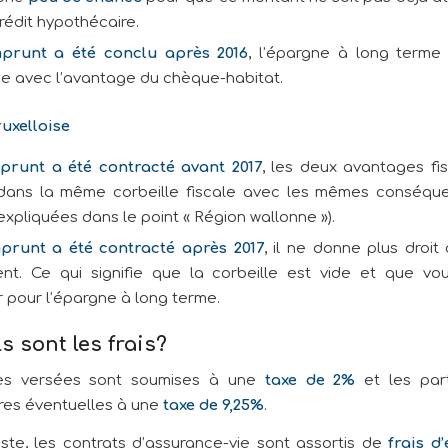
rédit hypothécaire.
mprunt a été conclu après 2016
, l’épargne à long terme
e avec l’avantage du chèque-habitat.
uxelloise
mprunt a été contracté avant 2017
, les deux avantages fi
 dans la même corbeille fiscale avec les mêmes conséqu
expliquées dans le point « Région wallonne »).
mprunt a été contracté après 2017
, il ne donne plus droit
nt. Ce qui signifie que la corbeille est vide et que v
ser pour l’épargne à long terme.
s sont les frais?
es versées sont soumises à une
taxe de 2%
et les part
ires éventuelles à une
taxe de 9,25%
.
este, les contrats d’assurance-vie sont assortis de
frais d