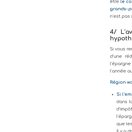
être
le co
grands-pa
n’est pas 
4/ L’a
hypoth
Si vous r
d’une réd
l’épargne
l’année a
Région w
Si l’e
dans 
d’impô
l’épar
que le
Il y a 