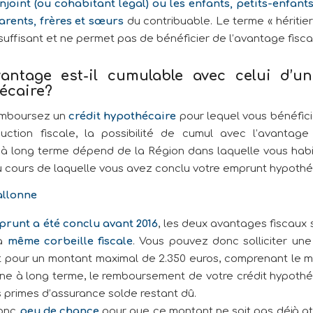
njoint (ou cohabitant légal) ou les enfants, petits-enfants
rents, frères et sœurs
du contribuable. Le terme « héritie
suffisant et ne permet pas de bénéficier de l’avantage fiscal
vantage est-il cumulable avec celui d’un
écaire?
emboursez un
crédit hypothécaire
pour lequel vous bénéfic
uction fiscale, la possibilité de cumul avec l’avantage
 à long terme dépend de la Région dans laquelle vous habi
u cours de laquelle vous avez conclu votre emprunt hypothé
allonne
mprunt a été conclu avant 2016
, les deux avantages fiscaux 
la
même corbeille fiscale
. Vous pouvez donc solliciter une
t pour un montant maximal de 2.350 euros, comprenant le 
gne à long terme, le remboursement de votre crédit hypothéc
s primes d’assurance solde restant dû.
donc
peu de chance
pour que ce montant ne soit pas déjà at