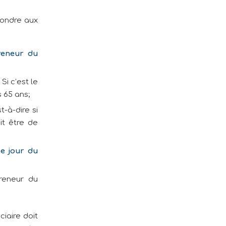
pondre aux
reneur du
. Si c’est le
 65 ans;
t-à-dire si
it être de
le jour du
preneur du
iaire doit