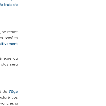
e frais de
, ne remet
les années
nitivement
érieure au
rplus sera
nd de
l’âge
éclaré vos
evanche, si