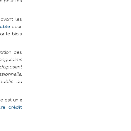
ue pour les
 avant les
able
pour
r le biais
ration des
angulaires
 disposent
sionnelle.
public au
e est un «
re crédit