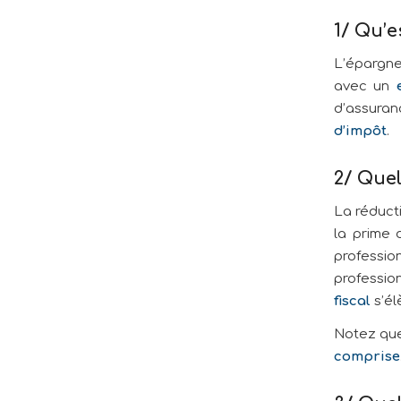
1/ Qu’e
L’épargne
avec un
d’assura
d’impôt
.
2/ Quel
La réduct
la prime 
professi
professio
fiscal
s’él
Notez q
comprise