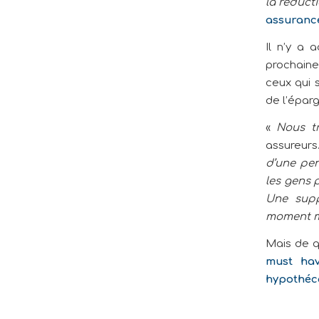
la réduct
assurance
Il n’y a 
prochaine
ceux qui 
de l’épar
«
Nous t
assureurs
d’une pen
les gens 
Une supp
moment mê
Mais de q
must ha
hypothéc