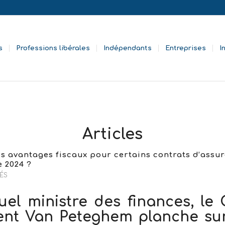
s
Professions libérales
Indépendants
Entreprises
I
Articles
es avantages fiscaux pour certains contrats d’assu
e 2024 ?
ÉS
tuel ministre des finances, le
ent Van Peteghem planche su