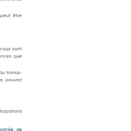
 peut être
scaux sont
ences que
 au bonus-
ous pouvez
icipations
’entrée, de