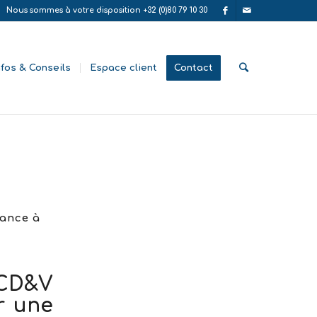
Nous sommes à votre disposition +32 (0)80 79 10 30
nfos & Conseils
Espace client
Contact
rance à
 CD&V
r une