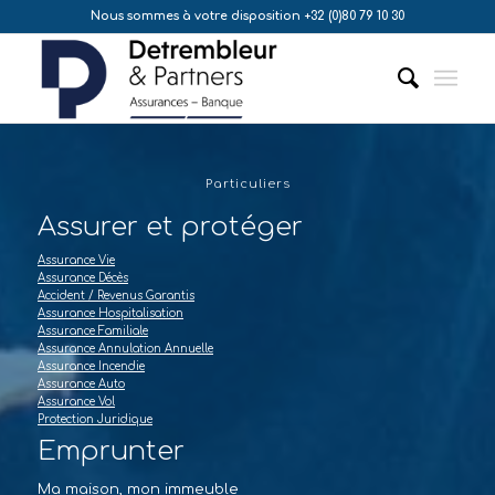
Nous sommes à votre disposition +32 (0)80 79 10 30
Particuliers
Assurer et protéger
Assurance Vie
Assurance Décès
Accident / Revenus Garantis
Assurance Hospitalisation
Assurance Familiale
Assurance Annulation Annuelle
Assurance Incendie
Assurance Auto
Assurance Vol
Protection Juridique
Emprunter
Ma maison, mon immeuble