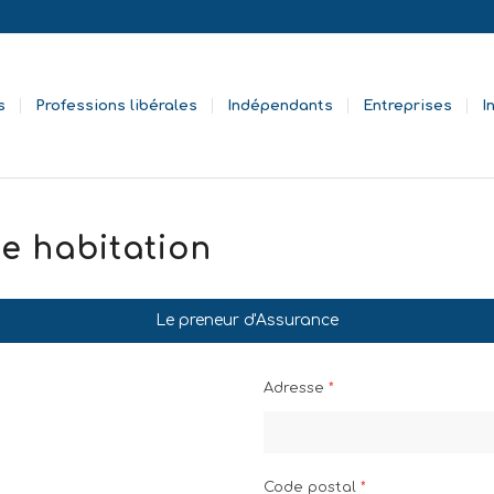
s
Professions libérales
Indépendants
Entreprises
I
e habitation
Le preneur d'Assurance
Adresse
*
Code postal
*